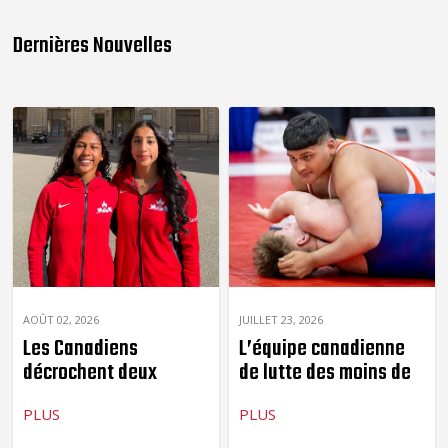
Dernières Nouvelles
AOÛT 02, 2026
JUILLET 23, 2026
Les Canadiens
L’équipe canadienne
décrochent deux
de lutte des moins de
cinquièmes places aux
17...
Championnats...
PLUS
PLUS