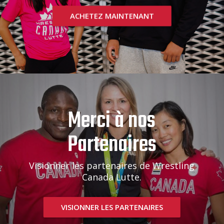
ACHETEZ MAINTENANT
Merci à nos
Partenaires
Visionner les partenaires de Wrestling
Canada Lutte.
VISIONNER LES PARTENAIRES