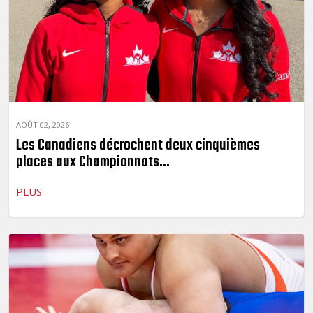
AOÛT 02, 2026
Les Canadiens décrochent deux cinquièmes
places aux Championnats...
PLUS