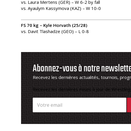
vs. Laura Mertens (GER) – W 6-2 by fall
vs. Ayaulym Kassymova (KAZ) – W 10-0
FS 70 kg – Kyle Horvath (25/28)
vs. Davit Tlashadze (GEO) – L 0-8
Abonnez-vous à notre newslett
Recevez les dernières actualités, tournois, prog
Recevez les dernières mises à jour de Wrestling