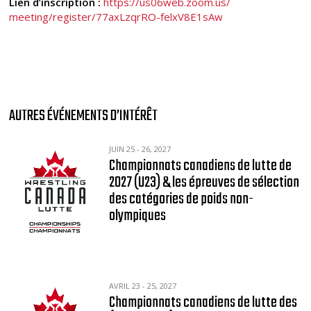
Lien d’inscription :
https://us06web.zoom.us/
meeting/register/77axLzqrRO-
felxV8E1sAw
AUTRES ÉVÉNEMENTS D’INTÉRÊT
JUIN 25 - 26, 2027
Championnats canadiens de lutte de
2027 (U23) & les épreuves de sélection
des catégories de poids non-
olympiques
AVRIL 23 - 25, 2027
Championnats canadiens de lutte des