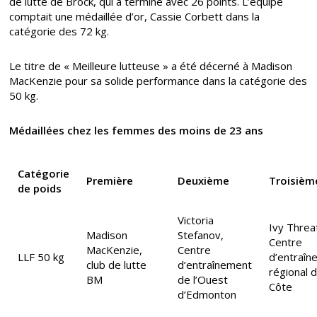
de lutte de Brock, qui a terminé avec 26 points. L’équipe
comptait une médaillée d’or, Cassie Corbett dans la
catégorie des 72 kg.
Le titre de « Meilleure lutteuse » a été décerné à Madison
MacKenzie pour sa solide performance dans la catégorie des
50 kg.
Médaillées chez les femmes des moins de 23 ans
Catégorie
Première
Deuxième
Troisièm
de poids
Victoria
Ivy Threat
Madison
Stefanov,
Centre
MacKenzie,
Centre
LLF 50 kg
d’entraîn
club de lutte
d’entraînement
régional d
BM
de l’Ouest
Côte
d’Edmonton