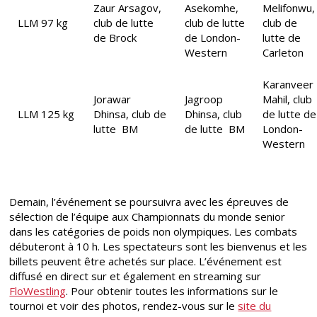
Zaur Arsagov,
Asekomhe,
Melifonwu,
LLM 97 kg
club de lutte
club de lutte
club de
de Brock
de London-
lutte de
Western
Carleton
Karanveer
Jorawar
Jagroop
Mahil, club
LLM 125 kg
Dhinsa, club de
Dhinsa, club
de lutte de
lutte BM
de lutte BM
London-
Western
Demain, l’événement se poursuivra avec les épreuves de
sélection de l’équipe aux Championnats du monde senior
dans les catégories de poids non olympiques. Les combats
débuteront à 10 h. Les spectateurs sont les bienvenus et les
billets peuvent être achetés sur place. L’événement est
diffusé en direct sur et également en streaming sur
FloWestling
. Pour obtenir toutes les informations sur le
tournoi et voir des photos, rendez-vous sur le
site du