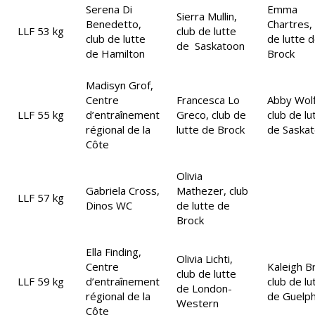
Serena Di
Emma
Sierra Mullin,
Benedetto,
Chartres,
LLF 53 kg
club de lutte
club de lutte
de lutte 
de Saskatoon
de Hamilton
Brock
Madisyn Grof,
Centre
Francesca Lo
Abby Wolf
LLF 55 kg
d’entraînement
Greco, club de
club de lu
régional de la
lutte de Brock
de Saska
Côte
Olivia
Gabriela Cross,
Mathezer, club
LLF 57 kg
Dinos WC
de lutte de
Brock
Ella Finding,
Olivia Lichti,
Centre
Kaleigh B
club de lutte
LLF 59 kg
d’entraînement
club de lu
de London-
régional de la
de Guelp
Western
Côte