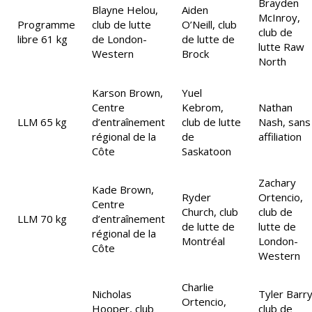
Brayden
Blayne Helou,
Aiden
McInroy,
Programme
club de lutte
O’Neill, club
club de
libre 61 kg
de London-
de lutte de
lutte Raw
Western
Brock
North
Karson Brown,
Yuel
Centre
Kebrom,
Nathan
LLM 65 kg
d’entraînement
club de lutte
Nash, sans
régional de la
de
affiliation
Côte
Saskatoon
Zachary
Kade Brown,
Ryder
Ortencio,
Centre
Church, club
club de
LLM 70 kg
d’entraînement
de lutte de
lutte de
régional de la
Montréal
London-
Côte
Western
Charlie
Nicholas
Tyler Barry
Ortencio,
Hooper, club
club de