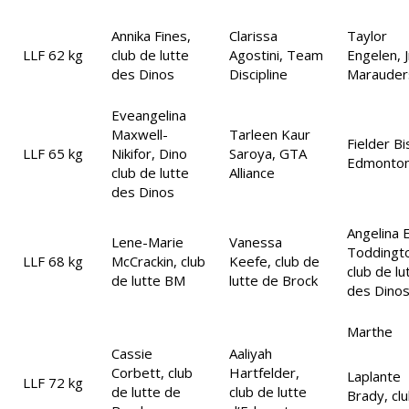
Annika Fines,
Clarissa
Taylor
LLF 62 kg
club de lutte
Agostini, Team
Engelen, J
des Dinos
Discipline
Marauder
Eveangelina
Maxwell-
Tarleen Kaur
Fielder B
LLF 65 kg
Nikifor, Dino
Saroya, GTA
Edmonto
club de lutte
Alliance
des Dinos
Angelina E
Lene-Marie
Vanessa
Toddingt
LLF 68 kg
McCrackin, club
Keefe, club de
club de lu
de lutte BM
lutte de Brock
des Dino
Marthe
Cassie
Aaliyah
Corbett, club
Hartfelder,
Laplante
LLF 72 kg
de lutte de
club de lutte
Brady, cl