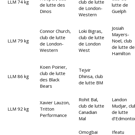
LLM 74 kg
club de lutte
de lutte des
lutte de
de London-
Dinos
Guelph
Western
Josiah
Connor Church,
Loki Bigras,
Mayers-
club de lutte
club de lutte
LLM 79 kg
Noel, club
de London-
de London
de lutte de
Western
West
Hamilton
Koen Poirier,
Tejvir
club de lutte
LLM 86 kg
Dhinsa, club
des Black
de lutte BM
Bears
Rohit Bal,
Landon
Xavier Lauzon,
club de lutte
Mudjar, clu
LLM 92 kg
Tritton
Canadian
de lutte
Performance
Mal
d’Edmonto
Omogbai
Ifeatu